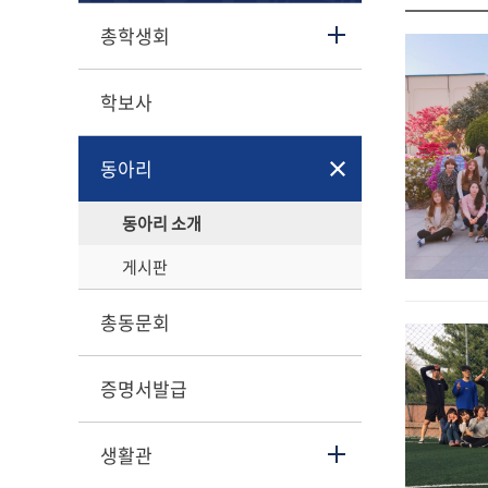
총학생회
학보사
동아리
동아리 소개
게시판
총동문회
증명서발급
생활관