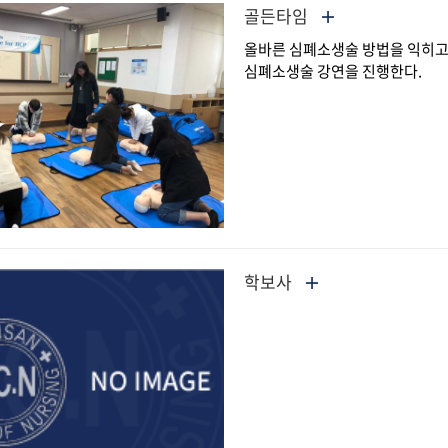
골든타임
올바른 심폐소생술 방법을 익히고
심폐소생술 강연을 진행한다.
학보사