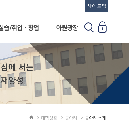
사이트맵
실습/취업ㆍ창업
아원광장
대학생활
동아리
동아리 소개