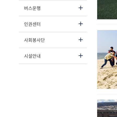
버스운행
인권센터
사회봉사단
시설안내