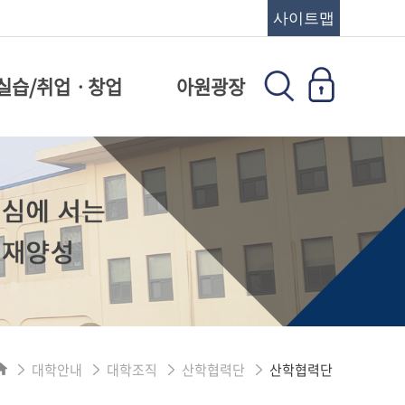
사이트맵
실습/취업ㆍ창업
아원광장
대학안내
대학조직
산학협력단
산학협력단