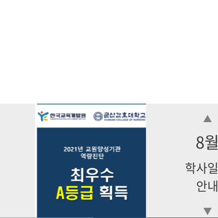
8
학사
안