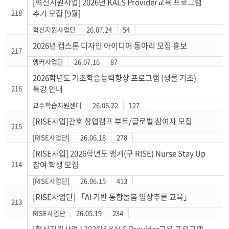
[혁신지원사업] 2026년 KALS Provider교육 프로그램
218
추가 모집 [9월]
혁신지원사업단
26.07.24
54
2026년 캡스톤 디자인 아이디어 동아리 모집 홍보
217
앵커사업단
26.07.16
87
2026학년도 기초학습능력향상 프로그램 (생물 기초)
216
특강 안내
교수학습지원센터
26.06.22
127
[RISE사업]간호 창업캠프 부트/글로벌 참여자 모집
215
[RISE사업단]
26.06.18
278
[RISE사업] 2026학년도 앵커(구 RISE) Nurse Stay Up
214
참여 학생 모집
[RISE사업단]
26.06.15
413
[RISE사업단] 「AI 기반 통합돌봄 임상추론 교육」
213
RISE사업단
26.05.19
234