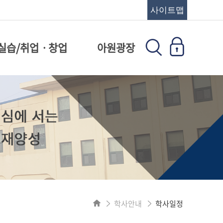
사이트맵
실습/취업ㆍ창업
아원광장
학사안내
학사일정