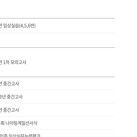
 임상실습(4,5,6반)
년 1차 모의고사
년 중간고사
2학년 중간고사
년 중간고사
4회 나이팅게일선서식
인증 임상실무능력평가