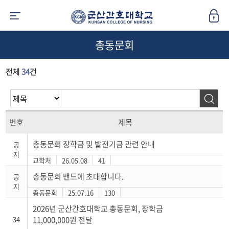
총동문회
전체
34
건
번호
제목
총동문회 장학금 및 발전기금 관련 안내
공
지
교학처
26.05.08
41
총동문회 밴드에 초대합니다.
공
지
총동문회
25.07.16
130
2026년 군산간호대학교 총동문회, 장학금
34
11,000,000원 전달