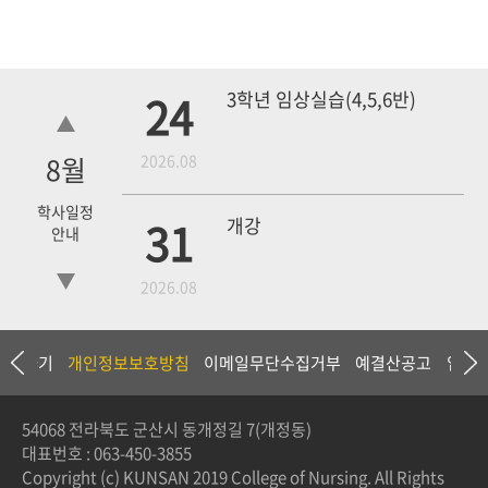
24
3학년 임상실습(4,5,6반)
8
월
2026.08
학사일정
31
개강
안내
2026.08
18
4학년 1차 모의고사
상담하기
개인정보보호방침
이메일무단수집거부
예결산공고
입찰
2026.09
54068 전라북도 군산시 동개정길 7(개정동)
대표번호 :
063-450-3855
3학년 중간고사
Copyright (c) KUNSAN 2019 College of Nursing. All Rights