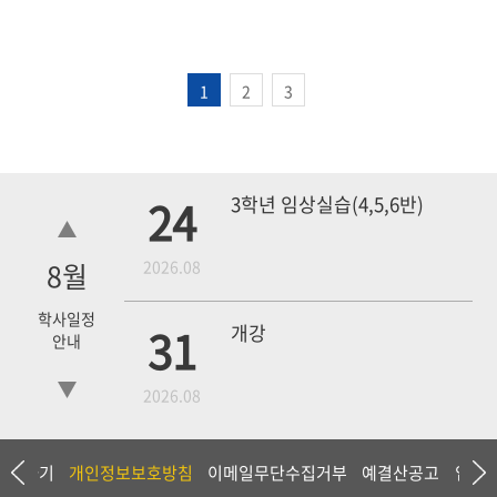
1
2
3
24
3학년 임상실습(4,5,6반)
8
월
2026.08
학사일정
31
개강
안내
2026.08
18
4학년 1차 모의고사
상담하기
개인정보보호방침
이메일무단수집거부
예결산공고
입찰