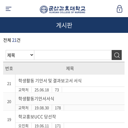
게시판
전체
21
건
번호
제목
학생활동 기안서 및 결과보고서 서식
21
교학처
25.06.18
73
학생활동기안서서식
20
교학처
19.08.30
178
학교홍보UCC 당선작
19
오진희
19.06.11
171