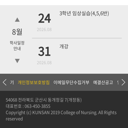
24
3학년 임상실습(4,5,6반)
8
월
2026.08
학사일정
31
개강
안내
2026.08
18
4학년 1차 모의고사
상담하기
개인정보보호방침
이메일무단수집거부
예결산공고
입찰
2026.09
54068 전라북도 군산시 동개정길 7(개정동)
대표번호 :
063-450-3855
19
3학년 중간고사
Copyright (c) KUNSAN 2019 College of Nursing. All Rights
reserved