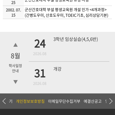
25
군산간호대학 부설 평생교육원 개설 인가 <4개과정>
2002. 07.
15
(간병도우미, 산호도우미, TOEIC기초, 심리상담기본)
24
3학년 임상실습(4,5,6반)
8
월
2026.08
학사일정
31
개강
안내
2026.08
18
4학년 1차 모의고사
상담하기
개인정보보호방침
이메일무단수집거부
예결산공고
입찰
2026.09