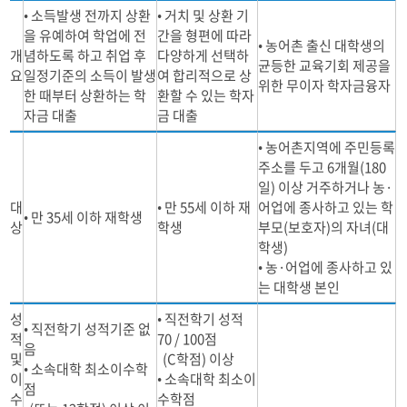
• 소득발생 전까지 상환
• 거치 및 상환 기
을 유예하여 학업에 전
간을 형편에 따라
• 농어촌 출신 대학생의
개
념하도록 하고 취업 후
다양하게 선택하
균등한 교육기회 제공을
요
일정기준의 소득이 발생
여 합리적으로 상
위한 무이자 학자금융자
한 때부터 상환하는 학
환할 수 있는 학자
자금 대출
금 대출
• 농어촌지역에 주민등록
주소를 두고 6개월(180
일) 이상 거주하거나 농·
대
• 만 55세 이하 재
어업에 종사하고 있는 학
• 만 35세 이하 재학생
상
학생
부모(보호자)의 자녀(대
학생)
• 농·어업에 종사하고 있
는 대학생 본인
성
• 직전학기 성적
• 직전학기 성적기준 없
적
70 / 100점
음
및
(C학점) 이상
• 소속대학 최소이수학
이
• 소속대학 최소이
점
수
수학점