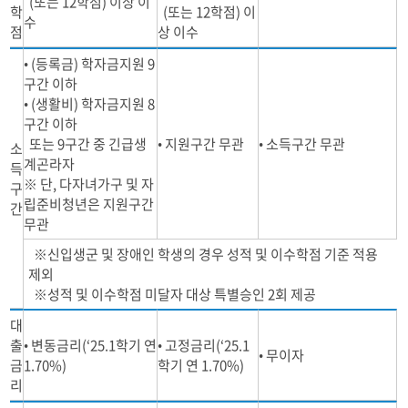
(또는 12학점) 이상 이
학
(또는 12학점) 이
수
점
상 이수
• (등록금) 학자금지원 9
구간 이하
• (생활비) 학자금지원 8
구간 이하
또는 9구간 중 긴급생
• 지원구간 무관
• 소득구간 무관
소
계곤라자
득
※ 단, 다자녀가구 및 자
구
립준비청년은 지원구간
간
무관
※신입생군 및 장애인 학생의 경우 성적 및 이수학점 기준 적용
제외
※성적 및 이수학점 미달자 대상 특별승인 2회 제공
대
출
• 변동금리(‘25.1학기 연
• 고정금리(‘25.1
• 무이자
금
1.70%)
학기 연 1.70%)
리