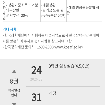
상
• 상환기준소득 초과분
• 매월상환
환
• 매월 원금균등분할 상
의무상환
(원리금 또는 원
방
환
※학부생: 20%
금균등분할 상환)
법
기타 사항
• 한국장학재단에서 시행하는 대출사업으로서 한국장학재단 홈페이
지를 방문하여 수시로 공지사항을 참고하여야 함
• 한국장학재단 문의처 : 1599-2000(www.kosaf.go.kr)
24
3학년 임상실습(4,5,6반)
8
월
2026.08
학사일정
31
개강
안내