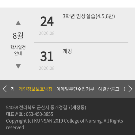
24
3학년 임상실습(4,5,6반)
8
월
2026.08
학사일정
31
개강
안내
2026.08
18
4학년 1차 모의고사
상담하기
개인정보보호방침
이메일무단수집거부
예결산공고
입찰
2026.09
54068 전라북도 군산시 동개정길 7(개정동)
대표번호 :
063-450-3855
19
3학년 중간고사
Copyright (c) KUNSAN 2019 College of Nursing. All Rights
reserved