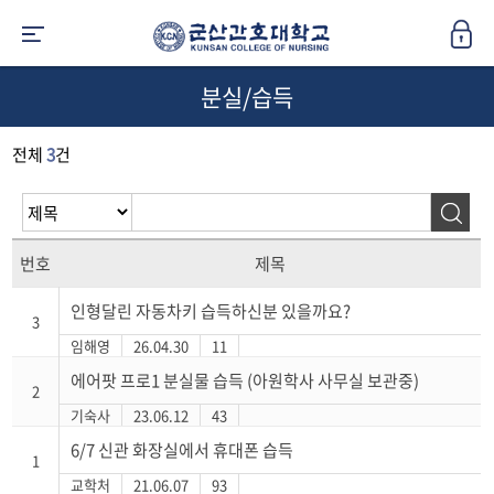
분실/습득
전체
3
건
번호
제목
인형달린 자동차키 습득하신분 있을까요?
3
임해영
26.04.30
11
에어팟 프로1 분실물 습득 (아원학사 사무실 보관중)
2
기숙사
23.06.12
43
6/7 신관 화장실에서 휴대폰 습득
1
교학처
21.06.07
93