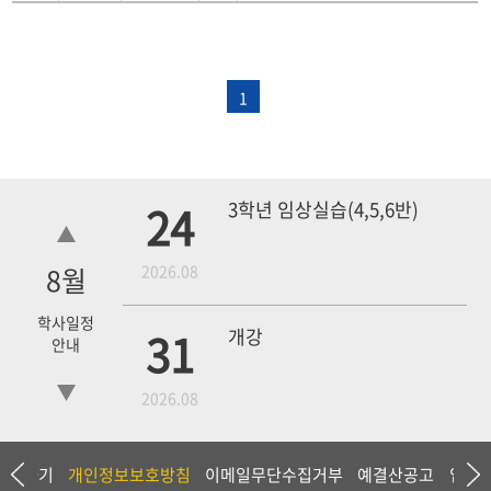
1
24
3학년 임상실습(4,5,6반)
8
월
2026.08
학사일정
31
개강
안내
2026.08
18
4학년 1차 모의고사
상담하기
개인정보보호방침
이메일무단수집거부
예결산공고
입찰