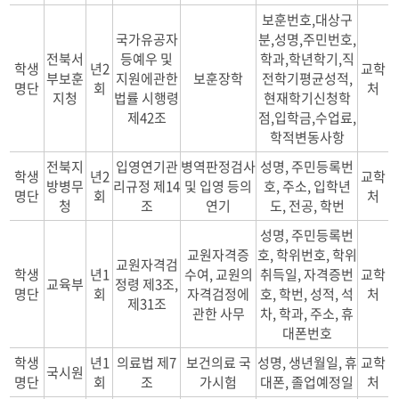
보훈번호,대상구
국가유공자
분,성명,주민번호,
전북서
등예우 및
학과,학년학기,직
학생
년2
교학
부보훈
지원에관한
보훈장학
전학기평균성적,
명단
회
처
지청
법률 시행령
현재학기신청학
제42조
점,입학금,수업료,
학적변동사항
전북지
입영연기관
병역판정검사
성명, 주민등록번
학생
년2
교학
방병무
리규정 제14
및 입영 등의
호, 주소, 입학년
명단
회
처
청
조
연기
도, 전공, 학번
성명, 주민등록번
교원자격증
호, 학위번호, 학위
교원자격검
학생
년1
수여, 교원의
취득일, 자격증번
교학
교육부
정령 제3조,
명단
회
자격검정에
호, 학번, 성적, 석
처
제31조
관한 사무
차, 학과, 주소, 휴
대폰번호
학생
년1
의료법 제7
보건의료 국
성명, 생년월일, 휴
교학
국시원
명단
회
조
가시험
대폰, 졸업예정일
처