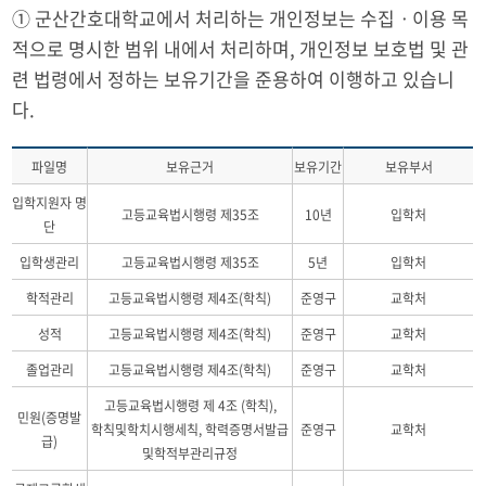
① 군산간호대학교에서 처리하는 개인정보는 수집ㆍ이용 목
적으로 명시한 범위 내에서 처리하며, 개인정보 보호법 및 관
련 법령에서 정하는 보유기간을 준용하여 이행하고 있습니
다.
파일명
보유근거
보유기간
보유부서
입학지원자 명
고등교육법시행령 제35조
10년
입학처
단
입학생관리
고등교육법시행령 제35조
5년
입학처
학적관리
고등교육법시행령 제4조(학칙)
준영구
교학처
성적
고등교육법시행령 제4조(학칙)
준영구
교학처
졸업관리
고등교육법시행령 제4조(학칙)
준영구
교학처
고등교육법시행령 제 4조 (학칙),
민원(증명발
학칙및학치시행세칙, 학력증명서발급
준영구
교학처
급)
및학적부관리규정