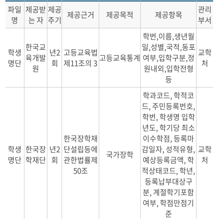
파일
제공받
제공
관리
제공근거
제공목적
제공항목
명
는 자
주기
부서
학번,이름,생년월
한국교
일,성별,국적,동포
학생
년2
고등교육법
교학
육개발
고등교육통계
여부,입학구분,정
명단
회
제11조의 3
처
원
원내외,입학전형
등
학과코드, 학적코
드, 주민등록번호,
학번, 학생명 입학
년도, 학기당 최소
한국장학재
이수학점, 등록마
학생
한국장
년2
단설립등에
감일자, 성적유형,
교학
국가장학
명단
학재단
회
관한법률제
예상등록금액, 학
처
50조
적상태코드, 학년,
등록납부대상구
분, 계절학기포함
여부, 학점만점기
준