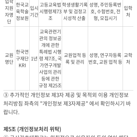
입학
한국교
고등교육법
학생생활기록
성명, 주민등록번
지원
입시
입학
육학술
시행령제73
부 및 검정고
호, 수험번호, 전
자명
기간
처
정보원
조
시성적 산출
형, 모집시기
단
교육관련기
관의 정보공
개에 관한
한국연
특례법 시행
교원
교원업적 등
성명, 연구자등록
교학
구재단
1년
령 제7조, 국
명단
록 및 관리
번호, 교원 업적 등
처
KRI
가연구개발
사업의 관리
등에 관한
규정 제25조
③ 추가적인 개인정보 제3자 제공 및 목적외 이용 개인정보
처리방침 좌측의 "개인정보 제3자제공" 에서 확인하시기 바
랍니다.
제5조 (개인정보처리 위탁)