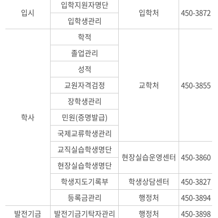
입학지원자명단
입시
입학처
450-3872
입학생관리
학적
졸업관리
성적
교원자격검정
교학처
450-3855
장학생관리
학사
민원(증명발급)
국제교류학생관리
교직실습학생명단
현장실습운영센터
450-3860
현장실습학생명단
학생지도기록부
학생상담센터
450-3827
등록금관리
행정처
450-3894
발전기금
발전기금기탁자관리
행정처
450-3898