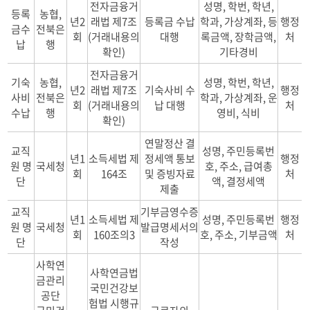
전자금융거
성명, 학번, 학년,
등록
농협,
년2
래법 제7조
등록금 수납
학과, 가상계좌, 등
행정
금수
전북은
회
(거래내용의
대행
록금액, 장학금액,
처
납
행
확인)
기타경비
전자금융거
기숙
농협,
성명, 학번, 학년,
년2
래법 제7조
기숙사비 수
행정
사비
전북은
학과, 가상계좌, 운
회
(거래내용의
납 대행
처
수납
행
영비, 식비
확인)
연말정산 결
교직
성명, 주민등록번
년1
소득세법 제
정세액 통보
행정
원 명
국세청
호, 주소, 급여총
회
164조
및 증빙자료
처
단
액, 결정세액
제출
교직
기부금영수증
년1
소득세법 제
성명, 주민등록번
행정
원 명
국세청
발급명세서의
회
160조의3
호, 주소, 기부금액
처
단
작성
사학연
사학연금법
금관리
국민건강보
공단
험법 시행규