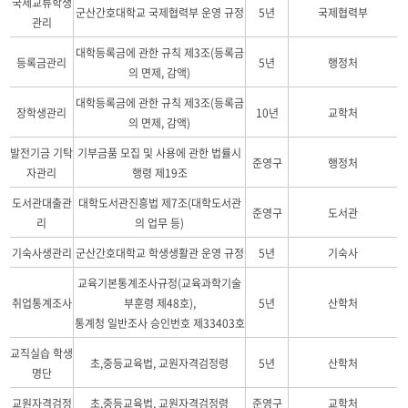
국제교류학생
군산간호대학교 국제협력부 운영 규정
5년
국제협력부
관리
대학등록금에 관한 규칙 제3조(등록금
등록금관리
5년
행정처
의 면제, 감액)
대학등록금에 관한 규칙 제3조(등록금
장학생관리
10년
교학처
의 면제, 감액)
발전기금 기탁
기부금품 모집 및 사용에 관한 법률시
준영구
행정처
자관리
행령 제19조
도서관대출관
대학도서관진흥법 제7조(대학도서관
준영구
도서관
리
의 업무 등)
기숙사생관리
군산간호대학교 학생생활관 운영 규정
5년
기숙사
교육기본통계조사규정(교육과학기술
취업통계조사
부훈령 제48호),
5년
산학처
통계청 일반조사 승인번호 제33403호
교직실습 학생
초
,
중등교육법
,
교원자격검정령
5년
산학처
명단
교원자격검정
초
,
중등교육법
,
교원자격검정령
준영구
교학처