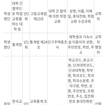
대학 간
협약으
대학 간 협약
성명, 이름, 이메
학생
로 학점
년2
고등교육법
교학
에 의한 학점
일, 휴대전화, 학점
명단
교류를
회
제23조
처
교류
교류 수강과목
하는 대
학 등
재학생과 기숙시
교학
학생
년1
통계법 제24
인구주택총조
설 이용자의 성명,
처
통계청
명단
회
조
사
주민번호, 학번, 주
행정
소
처
학교코드, 본교구
분, 단과대학코드,
단과대학명, 학부
명, 학과코드, 학과
명, 학과소분류, 주
야구분, 학번, 성
명, 주민번호, 우편
번호, 주소, 집전화
한국교
교육통계 조
번호 휴대전화번
취업
년1
산학