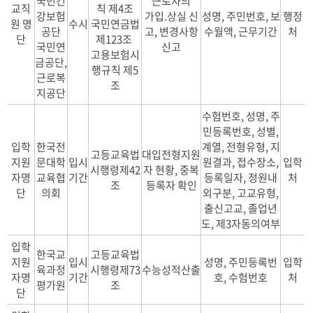
국민건
근로자의
교직
칙 제4조
강보험
가입.상실 신
성명, 주민번호, 보
행정
원 명
수시
국민연금법
공단
고, 변경사항
수월액, 근무기간
처
단
제123조
국민연
신고
고용보험시
금공단,
행규칙 제5
근로복
조
지공단
수험번호, 성명, 주
민등록번호, 성별,
입학
한국전
계열, 전형유형, 지
고등교육법
대입전형지원
지원
문대학
입시
원결과, 접수장소,
입학
시행령제42
자 현황, 중복
자명
교육협
기간
등록일자, 정원내
처
조
등록자 확인
단
의회
외구분, 고교유형,
출신고교, 졸업년
도, 제3자동의여부
입학
한국교
고등교육법
지원
입시
성명, 주민등록번
입학
육과정
시행령제73
수능성적산출
자명
기간
호, 수험번호
처
평가원
조
단