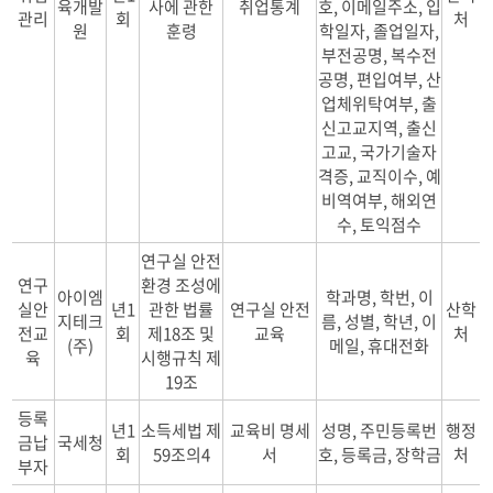
육개발
사에 관한
취업통계
호, 이메일주소, 입
관리
회
처
원
훈령
학일자, 졸업일자,
부전공명, 복수전
공명, 편입여부, 산
업체위탁여부, 출
신고교지역, 출신
고교, 국가기술자
격증, 교직이수, 예
비역여부, 해외연
수, 토익점수
연구실 안전
연구
환경 조성에
아이엠
학과명, 학번, 이
실안
년1
관한 법률
연구실 안전
산학
지테크
름, 성별, 학년, 이
전교
회
제18조 및
교육
처
(주)
메일, 휴대전화
육
시행규칙 제
19조
등록
년1
소득세법 제
교육비 명세
성명, 주민등록번
행정
금납
국세청
회
59조의4
서
호, 등록금, 장학금
처
부자