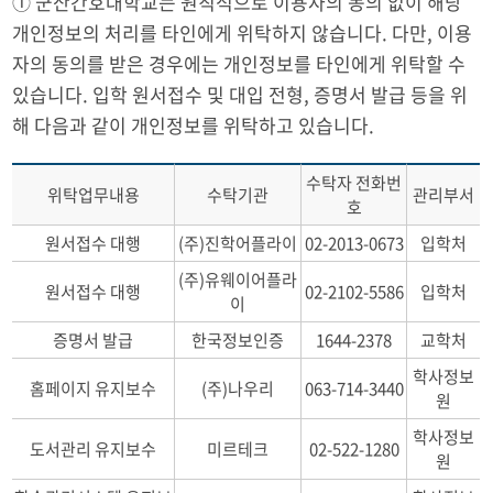
① 군산간호대학교는 원칙적으로 이용자의 동의 없이 해당
개인정보의 처리를 타인에게 위탁하지 않습니다. 다만, 이용
자의 동의를 받은 경우에는 개인정보를 타인에게 위탁할 수
있습니다. 입학 원서접수 및 대입 전형, 증명서 발급 등을 위
해 다음과 같이 개인정보를 위탁하고 있습니다.
수탁자 전화번
위탁업무내용
수탁기관
관리부서
호
원서접수 대행
(주)진학어플라이
02-2013-0673
입학처
(주)유웨이어플라
원서접수 대행
02-2102-5586
입학처
이
증명서 발급
한국정보인증
1644-2378
교학처
학사정보
홈페이지 유지보수
(주)나우리
063-714-3440
원
학사정보
도서관리 유지보수
미르테크
02-522-1280
원