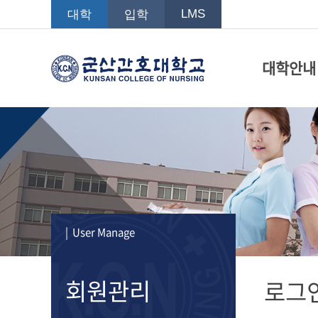
LMS
대학
입학
대학안내
| User Manage
회원관리
로그