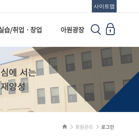
사이트맵
실습/취업ㆍ창업
아원광장
회원관리
로그인