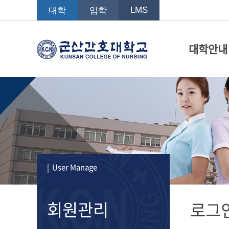
LMS
대학
입학
대학안내
| User Manage
회원관리
로그