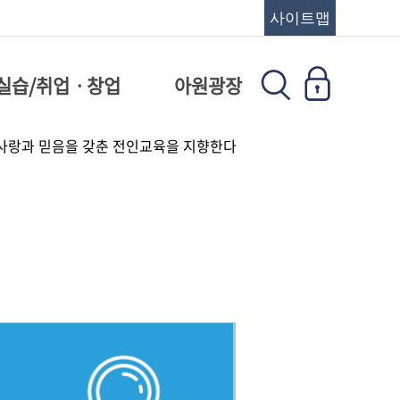
사이트맵
실습/취업ㆍ창업
아원광장