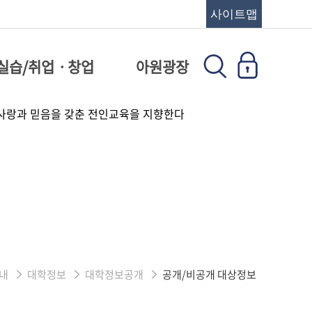
사이트맵
실습/취업ㆍ창업
아원광장
내
대학정보
대학정보공개
공개/비공개 대상정보