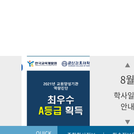
8
학사
안
QUICK