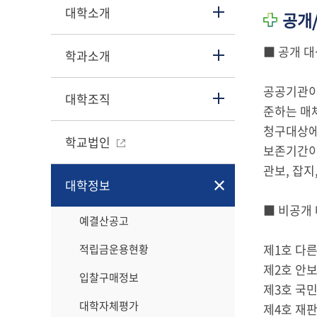
대학소개
공개
■ 공개 대
학과소개
공공기관이
대학조직
준하는 매
청구대상에
학교법인
보존기간이
관보, 잡
대학정보
■ 비공개 
예결산공고
제1호 다른
적립금운용현황
제2호 안보
입찰구매정보
제3호 국민
대학자체평가
제4호 재판