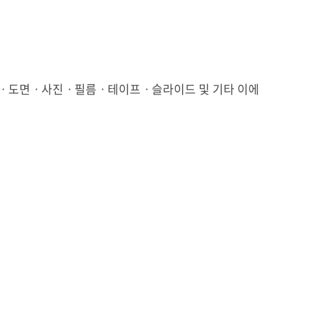
함)ㆍ도면ㆍ사진ㆍ필름ㆍ테이프ㆍ슬라이드 및 기타 이에
계