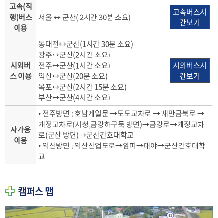
고속(직
고속버스시
행)버스
서울 ↔ 군산( 2시간 30분 소요)
간보기
이용
동대전↔군산(1시간 30분 소요)
광주↔군산(2시간 소요)
시외버
전주↔군산(1시간 소요)
시외버스시
스 이용
익산↔군산(20분 소요)
간보기
목포↔군산(2시간 15분 소요)
부산↔군산(4시간 소요)
• 전주방면 : 호남제일문 →도도교차로 → 새만금북로 →
개정교차로(시청,금강하구둑 방면)→금강로→개정교차
자가용
로(군산 방면)→군산간호대학교
이용
• 익산방면 : 익산산업도로→임피→대야→군산간호대학
교
캠퍼스 맵