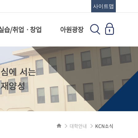
사이트맵
실습/취업ㆍ창업
아원광장
대학안내
KCN소식