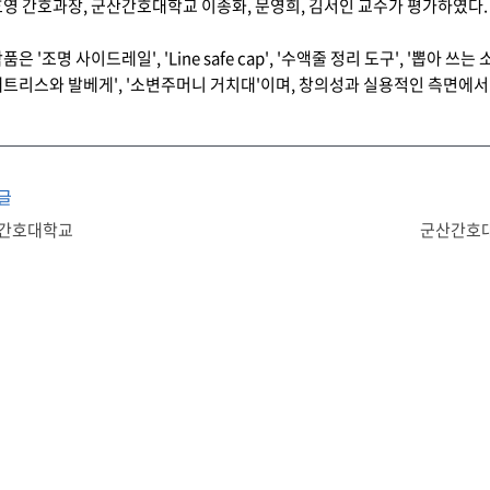
영 간호과장, 군산간호대학교 이종화, 문영희, 김서인 교수가 평가하였다.
은 '조명 사이드레일', 'Line safe cap', '수액줄 정리 도구', '뽑아 쓰
트리스와 발베게', '소변주머니 거치대'이며, 창의성과 실용적인 측면에서
글
간호대학교