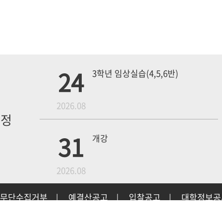
24
3학년 임상실습(4,5,6반)
월
2026.08
일정
내
31
개강
2026.08
무단수집거부
예결산공고
입찰공고
대학정보
|
|
|
18
4학년 1차 모의고사