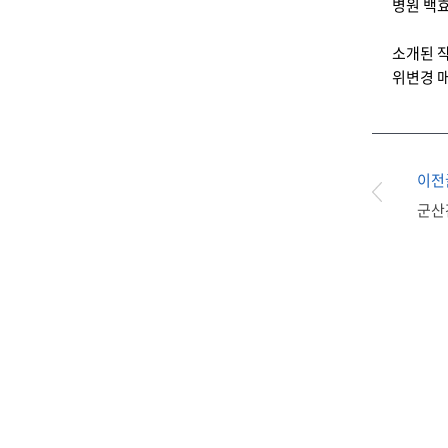
병원 백효
소개된 작품
위변경 매
이전
군산