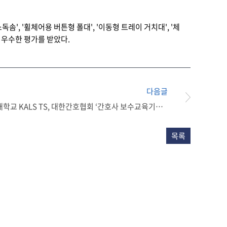
는 소독솜', '휠체어용 버튼형 폴대', '이동형 트레이 거치대', '체
 우수한 평가를 받았다.
다음글
군산간호대학교 KALS TS, 대한간호협회 ‘간호사 보수교육기관’ 선정
목록