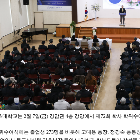
호대학교는
2
월
7
일
(
금
)
경암관
4
층 강당에서 제
72
회 학사 학위
학위수여식에는 졸업생
273
명을 비롯해 고대용 총장
,
정경숙 총동