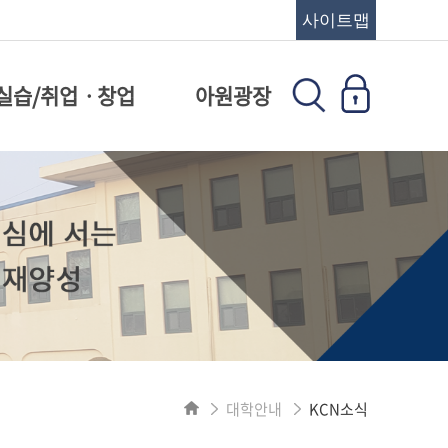
사이트맵
실습/취업ㆍ창업
아원광장
대학안내
KCN소식