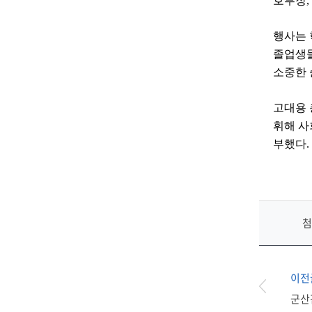
호부장
,
행사는
졸업생들
소중한 
고대용 
휘해 사
부했다
.
첨
이전
군산