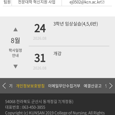
팀원
전문대학 혁신지원 사업
ej0502@kcn.ac.kr
24
3학년 임상실습(4,5,6반)
8
월
2026.08
학사일정
31
개강
안내
2026.08
18
4학년 1차 모의고사
상담하기
개인정보보호방침
이메일무단수집거부
예결산공고
입찰
2026.09
54068 전라북도 군산시 동개정길 7(개정동)
대표번호 :
063-450-3855
3학년 중간고사
Copyright (c) KUNSAN 2019 College of Nursing. All Rights