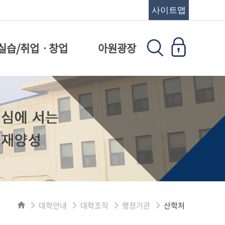
사이트맵
실습/취업ㆍ창업
아원광장
대학안내
대학조직
행정기관
산학처