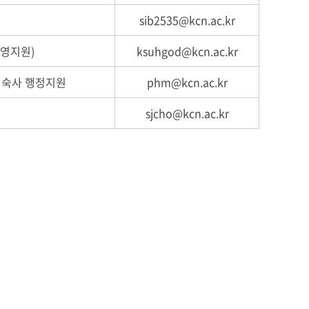
sib2535@kcn.ac.kr
운영지원)
ksuhgod@kcn.ac.kr
기숙사 행정지원
phm@kcn.ac.kr
sjcho@kcn.ac.kr