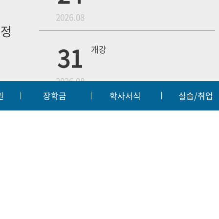
월
2026.08
일정
내
31
개강
2026.08
원
장학금
학사서식
실습/취업
무단수집거부
예결산공고
입찰공고
대학정보
|
|
|
18
4학년 1차 모의고사
교육부
대한
2026.09
55 | FAX:063-450-3859
t reserved.
웹메일
전
19
3학년 중간고사
2026.10