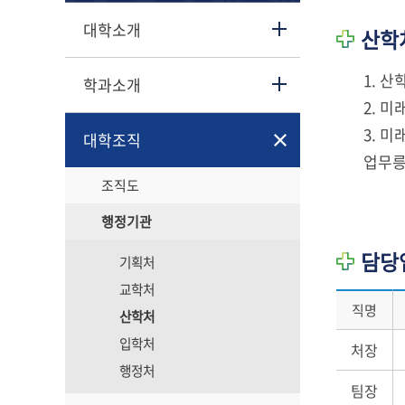
대학소개
산학
1. 
학과소개
2. 
3. 
대학조직
업무릉
조직도
행정기관
담당
기획처
교학처
직명
산학처
입학처
처장
행정처
팀장