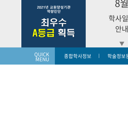
8
학사
안
QUICK
종합학사정보
학술정보
MENU
입학상담하기
개인정보처리방침
이메일
|
|
54068
전라북도 군산시 동개정길 7(개정동) | 대표번호:063-450-38
Copyright (c) KUNSAN 2019 College of Nursing. All Righ