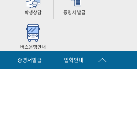
학생상담
증명서 발급
버스운행안내
증명서발급
입학안내
공시
찾아오시는길
원격지원서비스
|
|
입학문의
간호협회
063.450.3873~2
자결재