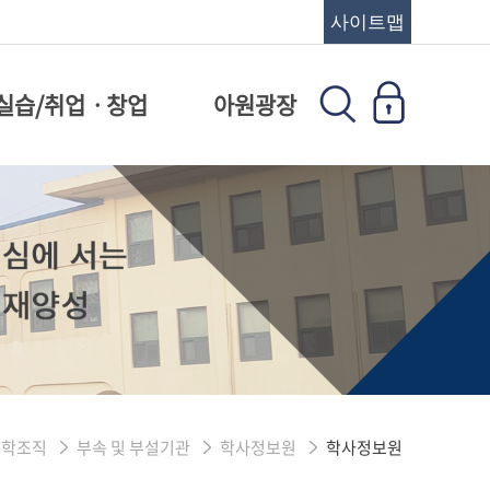
사이트맵
실습/취업ㆍ창업
아원광장
대학조직
부속 및 부설기관
학사정보원
학사정보원