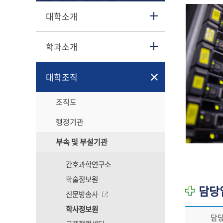
대학소개
학과소개
대학조직
조직도
행정기관
부속 및 부설기관
간호과학연구소
학술정보원
담당
신문방송사
학사정보원
담