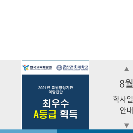
8
학사
안