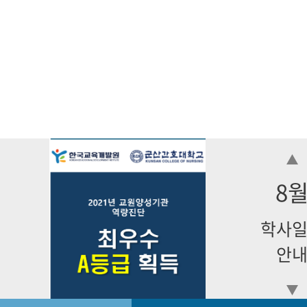
8
학사
안