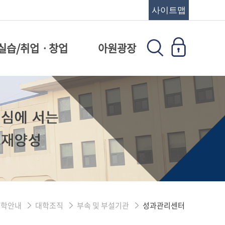
사이트맵
실습/취업ㆍ창업
아원광장
대학안내
대학조직
부속 및 부설기관
성과관리센터