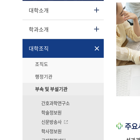
대학소개
학과소개
대학조직
조직도
행정기관
부속 및 부설기관
간호과학연구소
학술정보원
신문방송사
주요
학사정보원