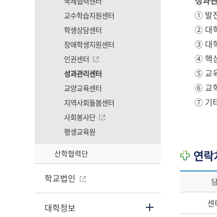
성과관
국제협력센터
① 발
교수학습지원센터
② 대
학생상담센터
③ 대
장애학생지원센터
④ 핵
인권센터
⑤ 교
성과관리센터
⑥ 교
교양교육센터
⑦ 기
지역사회돌봄센터
사회봉사단
평생교육원
연락
산학협력단
학교법인
센
대학정보