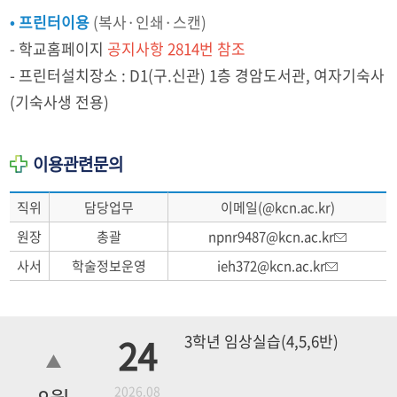
• 프린터이용
(복사·인쇄·스캔)
- 학교홈페이지
공지사항 2814번 참조
- 프린터설치장소 : D1(구.신관) 1층 경암도서관, 여자기숙사
(기숙사생 전용)
이용관련문의
직위
담당업무
이메일(@kcn.ac.kr)
원장
총괄
npnr9487@kcn.ac.kr
사서
학술정보운영
ieh372@kcn.ac.kr
24
3학년 임상실습(4,5,6반)
2026.08