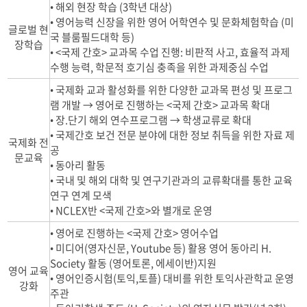
• 해외 현장 학습 (3학년 대상)
• 영어능력 신장을 위한 영어 어학연수 및 문화체험학습 (미
글로벌 현
국 블룸필드대학 등)
장학습
• <국제 간호> 교과목 수업 진행: 비판적 사고, 효율적 과제
수행 능력, 학문적 호기심 충족을 위한 과제중심 수업
• 국제화 교과 활성화를 위한 다양한 교과목 편성 및 프로그
램 개발 → 영어로 진행하는 <국제 간호> 교과목 확대
• 장.단기 해외 연수프로그램 → 학생교류로 확대
• 국제간호 보건 전문 분야에 대한 정보 취득을 위한 자료 제
국제화 전
공
문교육
• 동아리 활동
• 국내 및 해외 대학 및 연구기관과의 교류확대를 통한 교육
연구 연계 모색
• NCLEX반 <국제 간호>와 별개로 운영
• 영어로 진행하는 <국제 간호> 영어수업
• 미디어(영자신문, Youtube 등) 활용 영어 동아리 H.
Society 활동 (영어토론, 에세이반)지원
영어 교육
• 영어인증시험(토익,토플) 대비를 위한 토익사관학교 운영
강화
주관