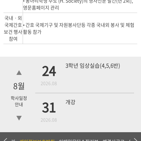
• 동아리학생 주도 (H. Society)의 영자신문 발간(년 2회),
영문홈페이지 관리
국내ㆍ외
국제간호
• 간호 국제기구 및 자원봉사단등 각종 국내외 봉사 및 체험
보건 행사
활동 참가
참여
24
3학년 임상실습(4,5,6반)
8
월
2026.08
학사일정
31
개강
안내
2026.08
4학년 1차 모의고사