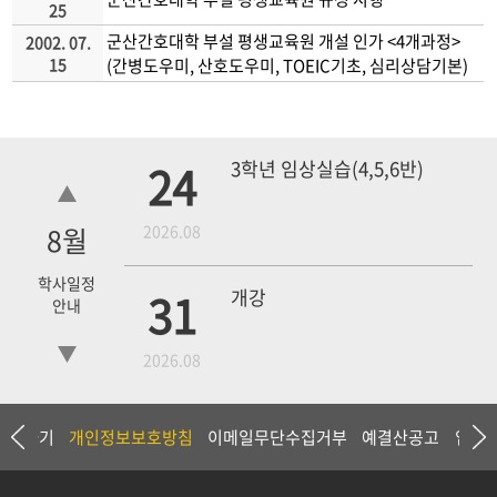
25
군산간호대학 부설 평생교육원 개설 인가 <4개과정>
2002. 07.
15
(간병도우미, 산호도우미, TOEIC기초, 심리상담기본)
24
3학년 임상실습(4,5,6반)
8
월
2026.08
학사일정
31
개강
안내
2026.08
18
4학년 1차 모의고사
상담하기
개인정보보호방침
이메일무단수집거부
예결산공고
입찰
2026.09