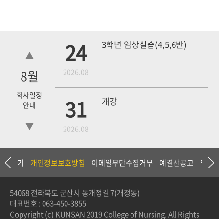
24
3학년 임상실습(4,5,6반)
8
월
2026.08
학사일정
31
개강
안내
2026.08
18
4학년 1차 모의고사
상담하기
개인정보보호방침
이메일무단수집거부
예결산공고
입찰
2026.09
54068 전라북도 군산시 동개정길 7(개정동)
대표번호 :
063-450-3855
3학년 중간고사
Copyright (c) KUNSAN 2019 College of Nursing. All Rights