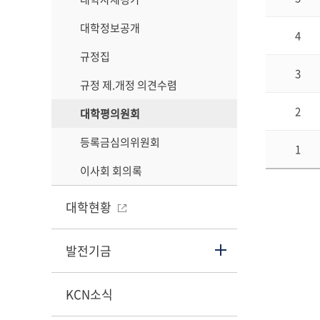
대학정보공개
4
규정집
3
규정 제.개정 의견수렴
2
대학평의원회
등록금심의위원회
1
이사회 회의록
대학현황
발전기금
KCN소식