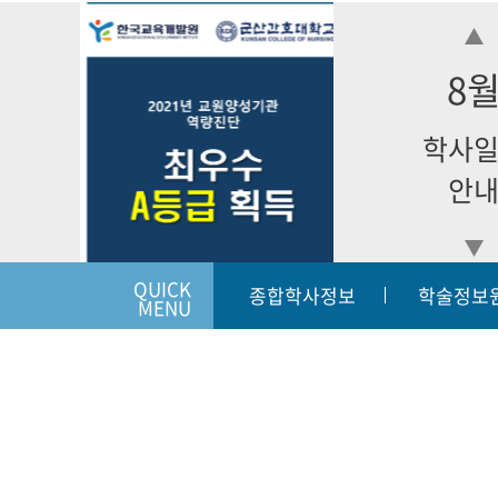
8
학사
안
QUICK
종합학사정보
학술정보
MENU
입학상담하기
개인정보처리방침
이메일
|
|
54068
전라북도 군산시 동개정길 7(개정동) | 대표번호:063-450-38
Copyright (c) KUNSAN 2019 College of Nursing. All Righ