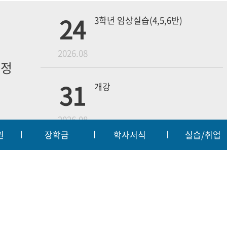
24
3학년 임상실습(4,5,6반)
월
2026.08
일정
내
31
개강
2026.08
원
장학금
학사서식
실습/취업
무단수집거부
예결산공고
입찰공고
대학정보
|
|
|
18
4학년 1차 모의고사
교육부
대한
2026.09
55 | FAX:063-450-3859
t reserved.
웹메일
전
3학년 중간고사