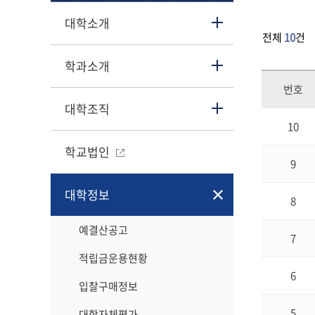
대학소개
전체
10
건
학과소개
번호
대학조직
10
학교법인
9
대학정보
8
예결산공고
7
적립금운용현황
6
입찰구매정보
5
대학자체평가