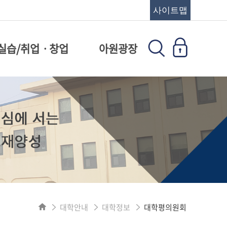
사이트맵
실습/취업ㆍ창업
아원광장
대학안내
대학정보
대학평의원회