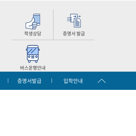
학생상담
증명서 발급
버스운행안내
증명서발급
입학안내
공시
찾아오시는길
원격지원서비스
|
|
입학문의
간호협회
063.450.3873~2
자결재