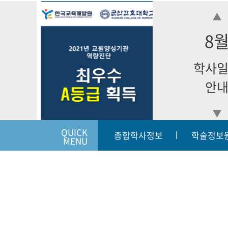
8
학사
안
QUICK
종합학사정보
학술정보
MENU
입학상담하기
개인정보처리방침
이메일
|
|
54068
전라북도 군산시 동개정길 7(개정동) | 대표번호:063-450-38
Copyright (c) KUNSAN 2019 College of Nursing. All Righ