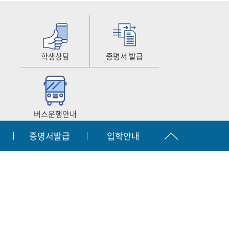
학생상담
증명서 발급
버스운행안내
증명서발급
입학안내
공시
찾아오시는길
원격지원서비스
|
|
입학문의
간호협회
063.450.3873~2
자결재