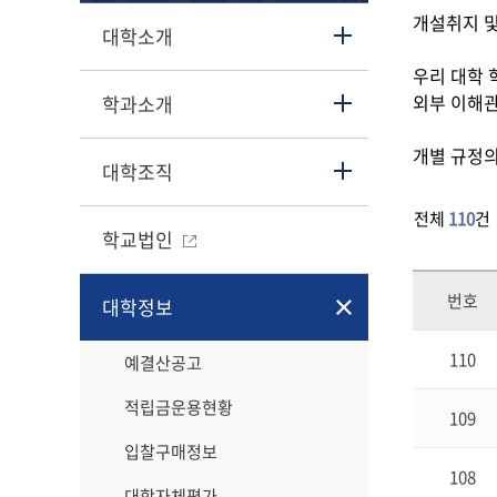
개설취지 
대학소개
우리 대학 
외부 이해관
학과소개
개별 규정의
대학조직
전체
110
건
학교법인
번호
대학정보
110
예결산공고
적립금운용현황
109
입찰구매정보
108
대학자체평가