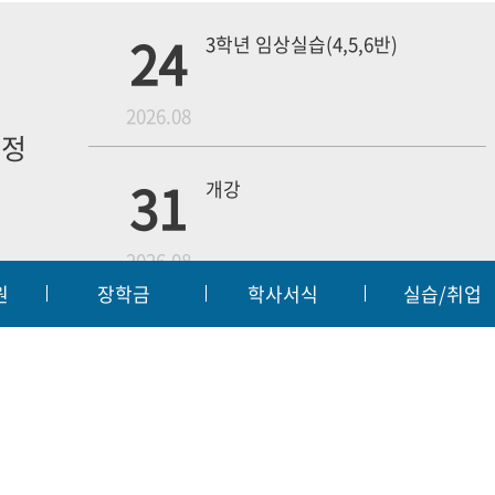
24
3학년 임상실습(4,5,6반)
월
2026.08
일정
내
31
개강
2026.08
원
장학금
학사서식
실습/취업
무단수집거부
예결산공고
입찰공고
대학정보
|
|
|
18
4학년 1차 모의고사
교육부
대한
2026.09
55 | FAX:063-450-3859
t reserved.
웹메일
전
3학년 중간고사