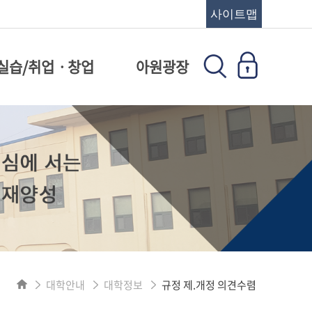
사이트맵
실습/취업ㆍ창업
아원광장
대학안내
대학정보
규정 제.개정 의견수렴