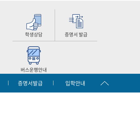
학생상담
증명서 발급
버스운행안내
증명서발급
입학안내
공시
찾아오시는길
원격지원서비스
|
|
입학문의
간호협회
063.450.3873~2
자결재