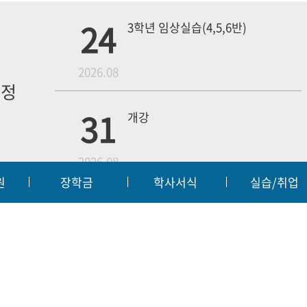
24
3학년 임상실습(4,5,6반)
월
2026.08
일정
내
31
개강
2026.08
원
장학금
학사서식
실습/취업
무단수집거부
예결산공고
입찰공고
대학정보
|
|
|
18
4학년 1차 모의고사
교육부
대한
2026.09
55 | FAX:063-450-3859
t reserved.
웹메일
전
3학년 중간고사