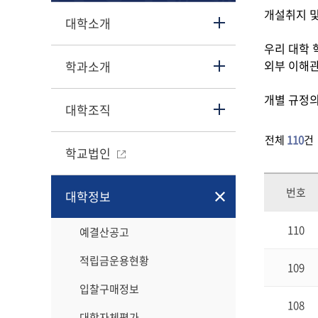
개설취지 
대학소개
우리 대학 
외부 이해관
학과소개
개별 규정의
대학조직
전체
110
건
학교법인
번호
대학정보
110
예결산공고
적립금운용현황
109
입찰구매정보
108
대학자체평가