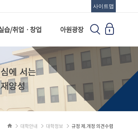
사이트맵
실습/취업ㆍ창업
아원광장
대학안내
대학정보
규정 제.개정 의견수렴