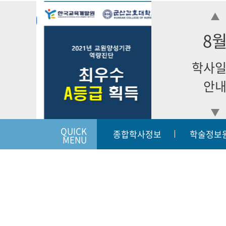
8
학사
안
QUICK
종합학사정보
학술정보
MENU
입학상담하기
개인정보처리방침
이메일
|
|
54068
전라북도 군산시 동개정길 7(개정동) | 대표번호:063-450-38
Copyright (c) KUNSAN 2019 College of Nursing. All Righ