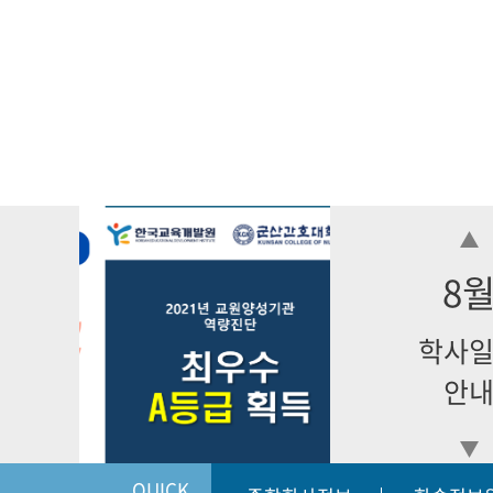
8
학사
안
QUICK