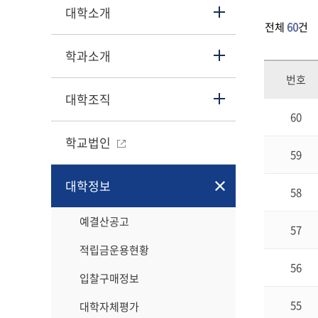
대학소개
전체
60
건
학과소개
번호
대학조직
60
학교법인
59
대학정보
58
예결산공고
57
적립금운용현황
56
입찰구매정보
55
대학자체평가