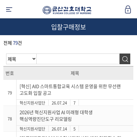
입찰구매정보
전체
79
건
번호
제목
[혁신] AID 스마트통합교육 시스템 운영을 위한 무선랜
79
고도화 입찰 공고
혁신지원사업단
26.07.24
7
2026년 혁신지원사업 AI 미래형 대학생
78
핵심역량진단도구 리모델링
혁신지원사업단
26.07.14
5