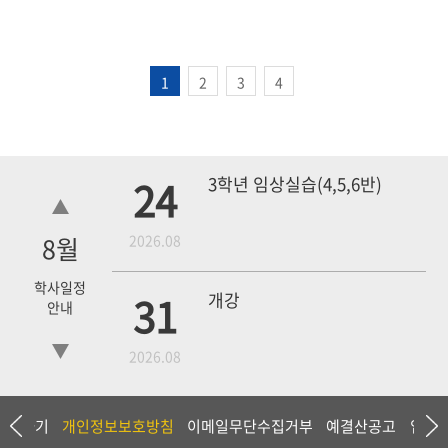
1
2
3
4
24
3학년 임상실습(4,5,6반)
8
월
2026.08
학사일정
31
개강
안내
2026.08
18
4학년 1차 모의고사
상담하기
개인정보보호방침
이메일무단수집거부
예결산공고
입찰