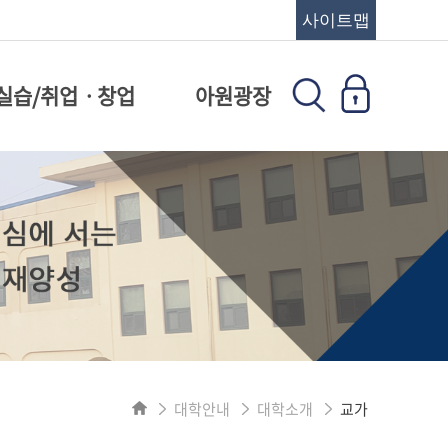
사이트맵
실습/취업ㆍ창업
아원광장
대학안내
대학소개
교가