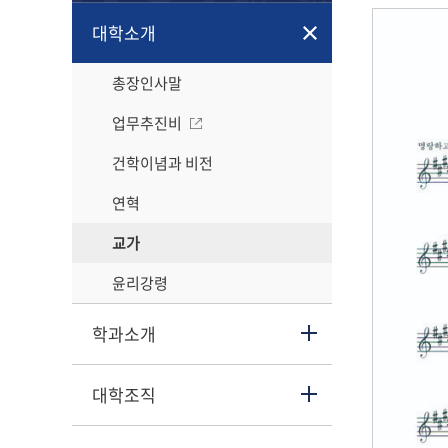
대학소개
총장인사말
업무추진비
건학이념과 비전
연혁
교가
윤리강령
학과소개
대학조직