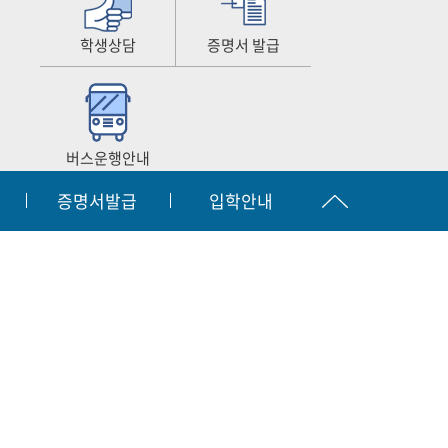
학생상담
증명서 발급
버스운행안내
증명서발급
입학안내
공시
찾아오시는길
원격지원서비스
|
|
입학문의
간호협회
063.450.3873~2
자결재