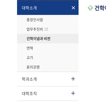
건학
대학소개
총장인사말
업무추진비
건학이념과 비전
연혁
교가
윤리강령
학과소개
대학조직