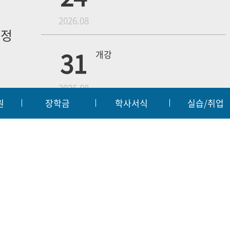
월
2026.08
일정
내
31
개강
2026.08
원
장학금
학사서식
실습/취업
무단수집거부
예결산공고
입찰공고
대학정보
|
|
|
18
4학년 1차 모의고사
교육부
대한
2026.09
55 | FAX:063-450-3859
t reserved.
웹메일
전
19
3학년 중간고사
2026.10