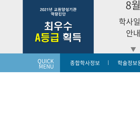
8
학사
안
QUICK
종합학사정보
학술정보
MENU
입학상담하기
개인정보처리방침
이메일
|
|
54068
전라북도 군산시 동개정길 7(개정동) | 대표번호:063-450-38
Copyright (c) KUNSAN 2019 College of Nursing. All Righ