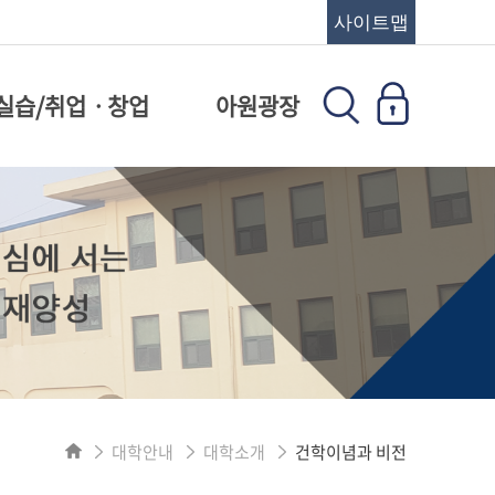
사이트맵
실습/취업ㆍ창업
아원광장
대학안내
대학소개
건학이념과 비전