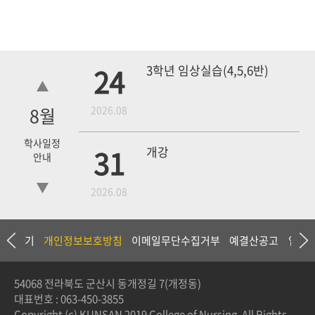
24
3학년 임상실습(4,5,6반)
8
월
2026.08
학사일정
31
개강
안내
2026.08
18
4학년 1차 모의고사
상담하기
개인정보보호방침
이메일무단수집거부
예결산공고
입찰
2026.09
54068 전라북도 군산시 동개정길 7(개정동)
대표번호 :
063-450-3855
3학년 중간고사
Copyright (c) KUNSAN 2019 College of Nursing. All Rights