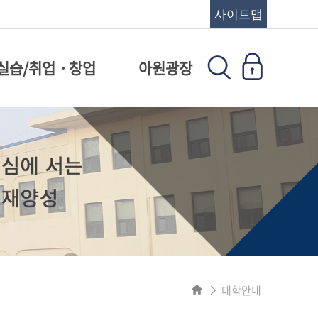
사이트맵
실습/취업ㆍ창업
아원광장
대학안내