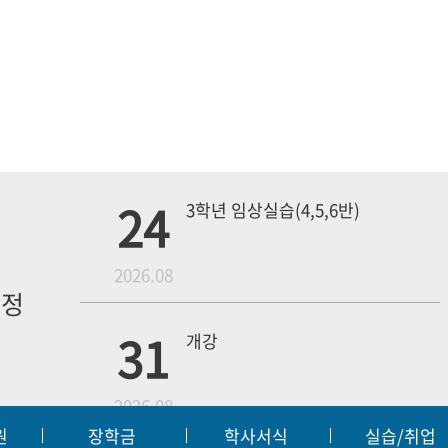
24
3학년 임상실습(4,5,6반)
월
2026.08
일정
내
31
개강
2026.08
원
장학금
학사서식
실습/취업