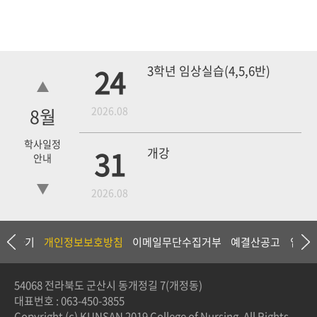
24
3학년 임상실습(4,5,6반)
8
월
2026.08
학사일정
31
개강
안내
2026.08
18
4학년 1차 모의고사
상담하기
개인정보보호방침
이메일무단수집거부
예결산공고
입찰
2026.09
54068 전라북도 군산시 동개정길 7(개정동)
대표번호 :
063-450-3855
3학년 중간고사
Copyright (c) KUNSAN 2019 College of Nursing. All Rights