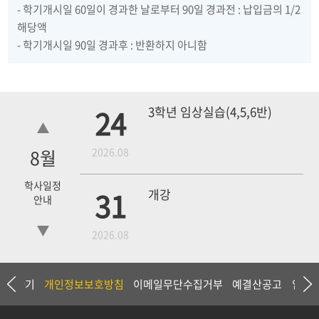
- 학기개시일 60일이 경과한 날로부터 90일 경과전 : 납입금의 1/2
해당액
- 학기개시일 90일 경과후 : 반환하지 아니함
24
3학년 임상실습(4,5,6반)
8
월
2026.08
학사일정
31
개강
안내
2026.08
18
4학년 1차 모의고사
상담하기
개인정보보호방침
이메일무단수집거부
예결산공고
입찰
2026.09