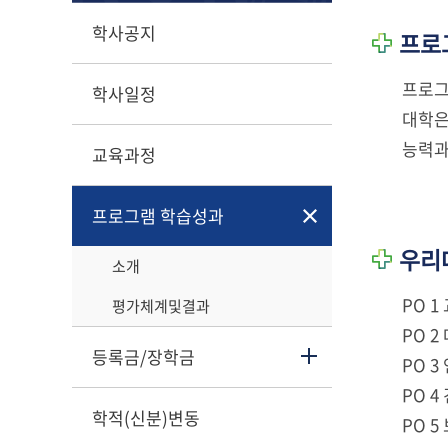
학사공지
프로
프로그
학사일정
대학은
능력과
교육과정
프로그램 학습성과
우리대
소개
PO 
평가체계및결과
PO 
등록금/장학금
PO 
PO 
학적(신분)변동
PO 