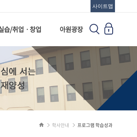
사이트맵
실습/취업ㆍ창업
아원광장
학사안내
프로그램 학습성과