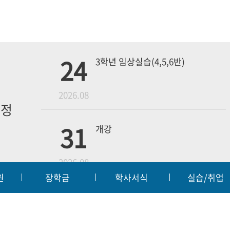
24
3학년 임상실습(4,5,6반)
월
2026.08
일정
내
31
개강
2026.08
원
장학금
학사서식
실습/취업
무단수집거부
예결산공고
입찰공고
대학정보
|
|
|
18
4학년 1차 모의고사
교육부
대한
2026.09