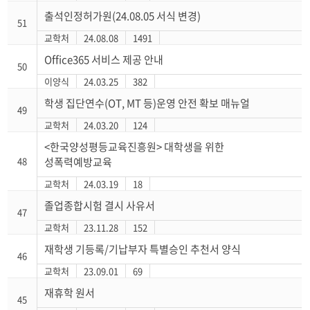
출석인정허가원(24.08.05 서식 변경)
51
교학처
24.08.08
1491
Office365 서비스 제공 안내
50
이양식
24.03.25
382
학생 집단연수(OT, MT 등)운영 안전 확보 매뉴얼
49
교학처
24.03.20
124
<한국양성평등교육진흥원> 대학생을 위한
48
성폭력예방교육
교학처
24.03.19
18
졸업종합시험 결시 사유서
47
교학처
23.11.28
152
재학생 기등록/기납부자 특별승인 추천서 양식
46
교학처
23.09.01
69
재휴학 원서
45