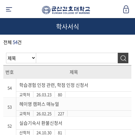
학사서식
전체
54
건
번호
제목
학습경험 인정 관련, 학점 인정 신청서
54
교학처
26.03.23
80
헤이영 캠퍼스 매뉴얼
53
교학처
26.02.25
227
실습기숙사 환불신청서
52
산학처
24.10.30
81