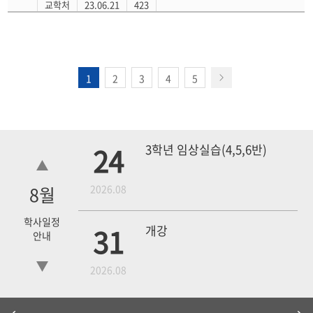
교학처
23.06.21
423
1
2
3
4
5
24
3학년 임상실습(4,5,6반)
8
월
2026.08
학사일정
31
개강
안내
2026.08
4학년 1차 모의고사