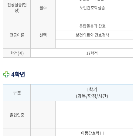
전공실습(현
필수
노인간호학실습
장)
통합돌봄과 간호
전공이론
선택
보건의료와 간호정책
학점(계)
17학점
4학년
1학기
구분
(과목/학점/시간)
졸업인증
아동간호학 III