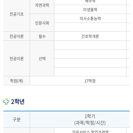
해부학
자연과학
미생물학
전공기초
의사소통능력
인문사회
전공이론
필수
간호학개론
전공이론
선택
학점(계)
17학점
2학년
1학기
구분
(과목/학점/시간)
의료서비스 창업과경영