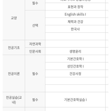
필수
표현과 창작
English skills I
교양
체력과 건강
선택
한국사
자연과학
전공기초
인문사회
생명윤리
기본간호학 I
성인간호학 I
전공이론
필수
건강사정
전공실습(교
필수
기본간호학실습 I
내)