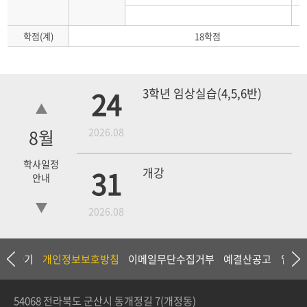
학점(계)
18학점
24
3학년 임상실습(4,5,6반)
8
월
2026.08
학사일정
31
개강
안내
2026.08
18
4학년 1차 모의고사
상담하기
개인정보보호방침
이메일무단수집거부
예결산공고
입찰
2026.09
54068 전라북도 군산시 동개정길 7(개정동)