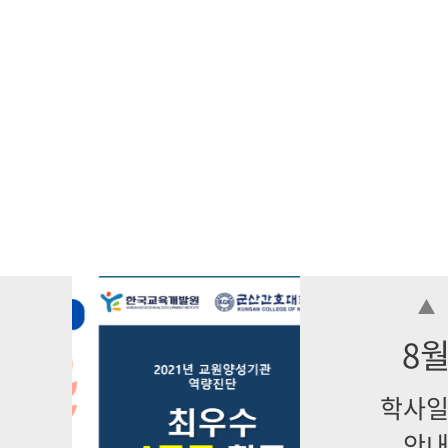
8
학사
안