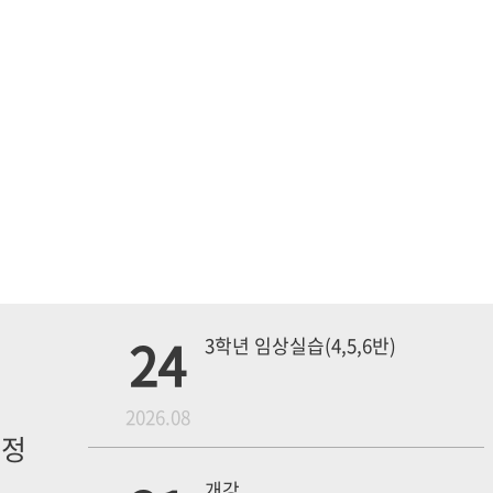
24
3학년 임상실습(4,5,6반)
월
2026.08
일정
내
개강