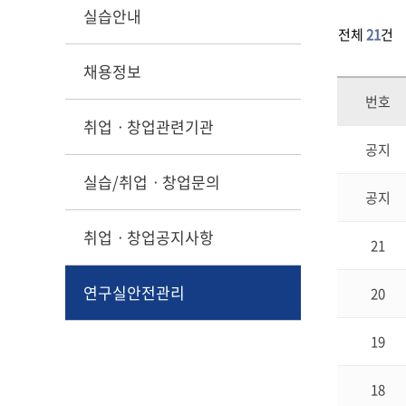
실습안내
전체
21
건
채용정보
번호
취업ㆍ창업관련기관
공지
실습/취업ㆍ창업문의
공지
취업ㆍ창업공지사항
21
연구실안전관리
20
19
18