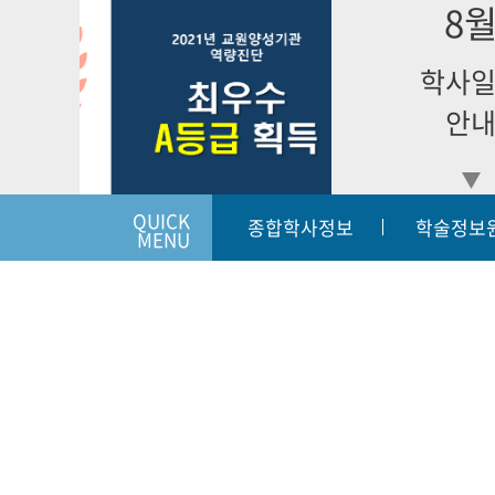
8
학사
안
QUICK
종합학사정보
학술정보
MENU
입학상담하기
개인정보처리방침
이메일
|
|
54068
전라북도 군산시 동개정길 7(개정동) | 대표번호:063-450-38
Copyright (c) KUNSAN 2019 College of Nursing. All Righ