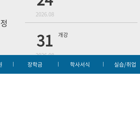
월
2026.08
일정
내
31
개강
2026.08
원
장학금
학사서식
실습/취업
무단수집거부
예결산공고
입찰공고
대학정보
|
|
|
18
4학년 1차 모의고사
교육부
대한
2026.09
55 | FAX:063-450-3859
t reserved.
웹메일
전
19
3학년 중간고사
2026.10