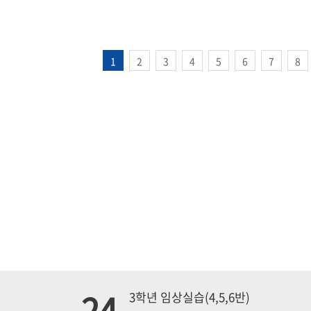
1
2
3
4
5
6
7
8
24
3학년 임상실습(4,5,6반)