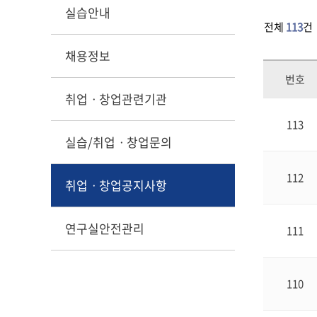
실습안내
전체
113
건
채용정보
번호
취업ㆍ창업관련기관
113
실습/취업ㆍ창업문의
112
취업ㆍ창업공지사항
연구실안전관리
111
110