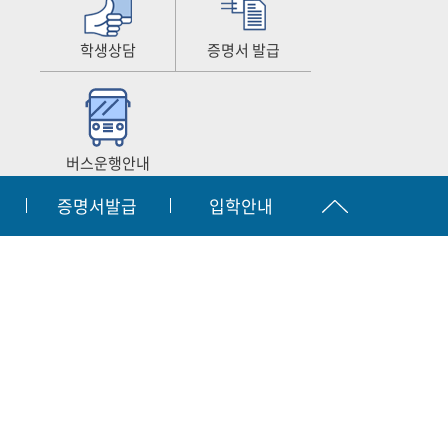
학생상담
증명서 발급
버스운행안내
증명서발급
입학안내
공시
찾아오시는길
원격지원서비스
|
|
입학문의
간호협회
063.450.3873~2
자결재