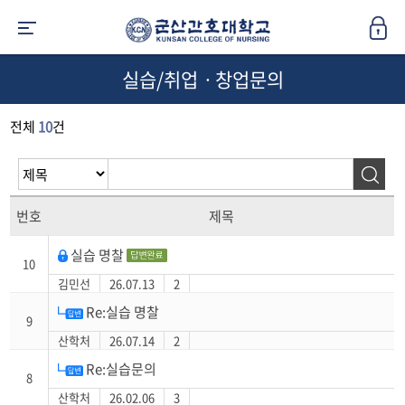
실습/취업ㆍ창업문의
전체
10
건
번호
제목
실습 명찰
10
김민선
26.07.13
2
Re:실습 명찰
9
산학처
26.07.14
2
Re:실습문의
8
산학처
26.02.06
3