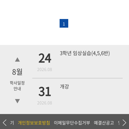
1
24
3학년 임상실습(4,5,6반)
8
월
2026.08
학사일정
31
개강
안내
2026.08
18
4학년 1차 모의고사
상담하기
개인정보보호방침
이메일무단수집거부
예결산공고
입찰