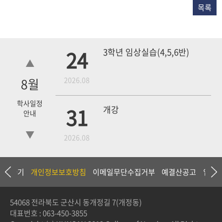
목록
24
3학년 임상실습(4,5,6반)
8
월
2026.08
학사일정
31
개강
안내
2026.08
18
4학년 1차 모의고사
상담하기
개인정보보호방침
이메일무단수집거부
예결산공고
입찰
2026.09
54068 전라북도 군산시 동개정길 7(개정동)
대표번호 :
063-450-3855