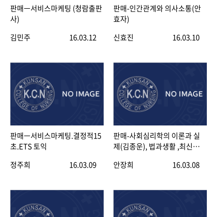
판매ㅡ서비스마케팅 (청람출판
판매-인간관계와 의사소통(안
사)
효자)
김민주
16.03.12
신효진
16.03.10
판매ㅡ서비스마케팅.결정적15
판매-사회심리학의 이론과 실
초.ETS 토익
제(김종운), 법과생활 ,최신학교
보건
정주희
16.03.09
안장희
16.03.08