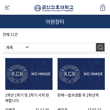
아원장터
전체
11
건
1학년 1학기 및 2학기 서적 판
판매ㅡ법과생활 외 2학년책
매합니다
이연주
21.12.30
배지윤
17.02.22