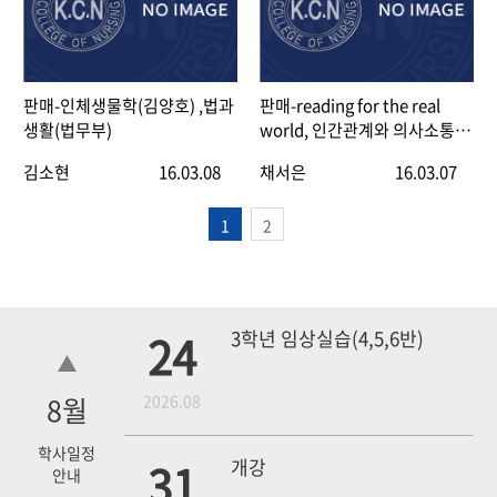
판매-인체생물학(김양호) ,법과
판매-reading for the real
생활(법무부)
world, 인간관계와 의사소통,
인간과 환경, 한국인의 법과 생
김소현
16.03.08
채서은
16.03.07
활
1
2
24
3학년 임상실습(4,5,6반)
8
월
2026.08
학사일정
31
개강
안내