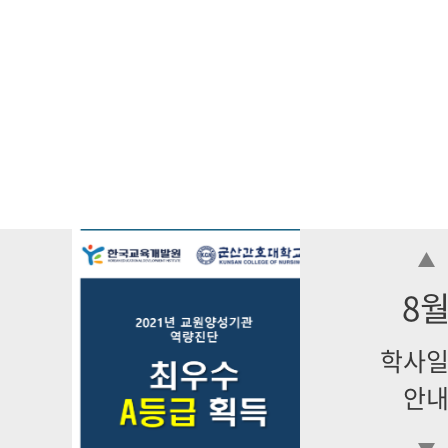
8
학사
안