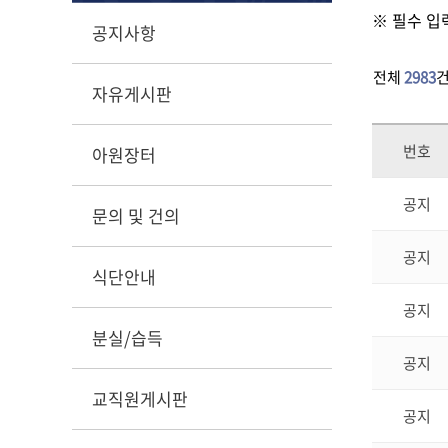
※ 필수 입
공지사항
전체
2983
자유게시판
번호
아원장터
공지
문의 및 건의
공지
식단안내
공지
분실/습득
공지
교직원게시판
공지