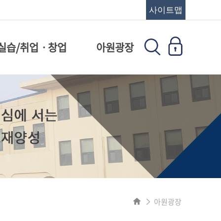
사이트맵
실습/취업ㆍ창업
아원광장
아원광장