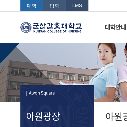
LMS
대학
입학
대학안내
| Awon Square
아원광장
아원