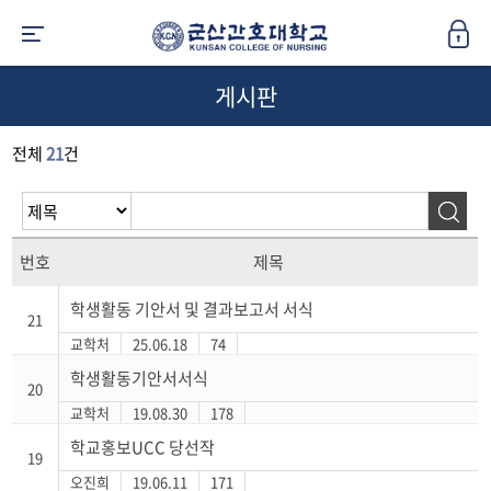
게시판
전체
21
건
번호
제목
학생활동 기안서 및 결과보고서 서식
21
교학처
25.06.18
74
학생활동기안서서식
20
교학처
19.08.30
178
학교홍보UCC 당선작
19
오진희
19.06.11
171