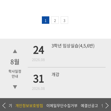
1
2
3
24
3학년 임상실습(4,5,6반)
8
월
2026.08
학사일정
31
개강
안내
2026.08
18
4학년 1차 모의고사
상담하기
개인정보보호방침
이메일무단수집거부
예결산공고
입찰